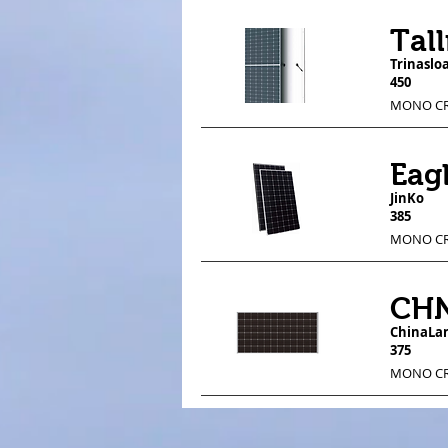
Tal
Trinaslo
450
MONO CR
Eag
JinKo
385
MONO CR
CHN
ChinaLa
375
MONO CR