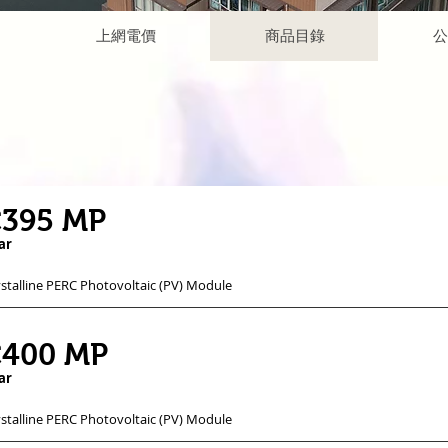
上網電價
商品目錄
公
395 MP
ar
talline PERC Photovoltaic (PV) Module
400 MP
ar
talline PERC Photovoltaic (PV) Module