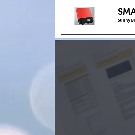
SM
Sunny B